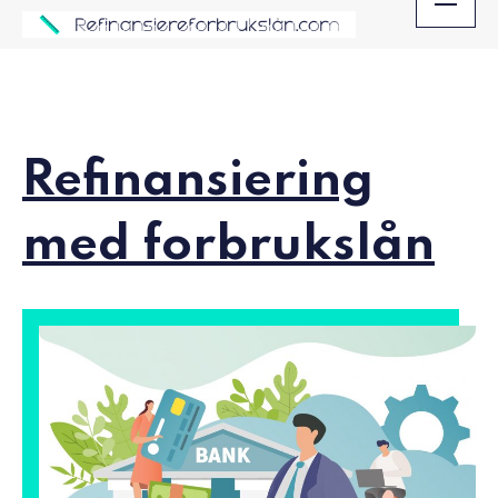
Skip
to
content
Refinansiering
med forbrukslån